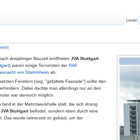
Lesen
heim
)
nach dreijähriger Bauzeit eröffneten
JVA Stuttgart
tgart
) waren einige Terroristen der
RAF
esnacht von Stammheim
ab.
etzten Fenstern (sog. "gefaltete Fassade") sollte den
verhindern. Dabei dachte man allerdings nur an den
enster war dennoch möglich.
n fand in der Mehrzweckhalle statt, die sich streng
r
JVA Stuttgart
befindet, sondern eben durch eine
. Das wurde seinerzeit so gebaut, um der