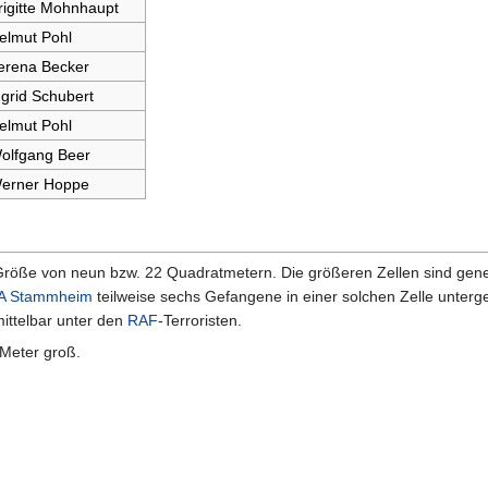
rigitte Mohnhaupt
elmut Pohl
erena Becker
ngrid Schubert
elmut Pohl
olfgang Beer
erner Hoppe
Größe von neun bzw. 22 Quadratmetern. Die größeren Zellen sind genere
A Stammheim
teilweise sechs Gefangene in einer solchen Zelle unter
mittelbar unter den
RAF
-Terroristen.
 Meter groß.