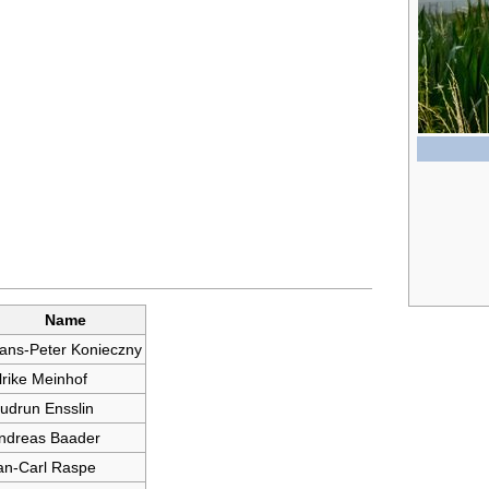
Name
ans-Peter Konieczny
lrike Meinhof
udrun Ensslin
ndreas Baader
an-Carl Raspe