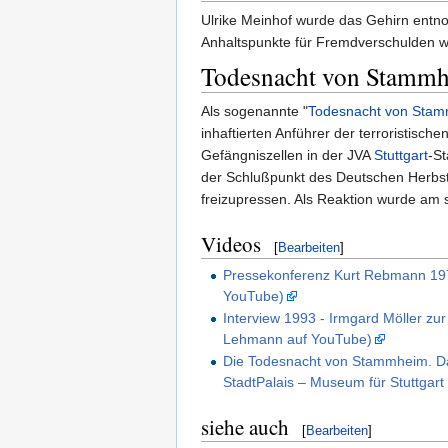
Ulrike Meinhof wurde das Gehirn ent
Anhaltspunkte für Fremdverschulden w
Todesnacht von Stamm
Als sogenannte "
Todesnacht von Sta
inhaftierten Anführer der terroristisch
Gefängniszellen in der JVA
Stuttgart
-St
der Schlußpunkt des Deutschen Herbst
freizupressen. Als Reaktion wurde am 
Videos
[
Bearbeiten
]
Pressekonferenz Kurt Rebmann 19
YouTube)
Interview 1993 - Irmgard Möller z
Lehmann auf YouTube)
Die Todesnacht von Stammheim. Da
StadtPalais – Museum für Stuttgart
siehe auch
[
Bearbeiten
]