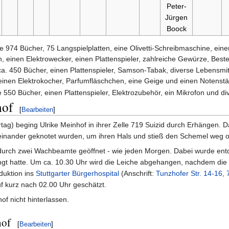
Peter-
Jürgen
Boock
le 974 Bücher, 75 Langspielplatten, eine Olivetti-Schreibmaschine, e
, einen Elektrowecker, einen Plattenspieler, zahlreiche Gewürze, Beste
 ca. 450 Bücher, einen Plattenspieler, Samson-Tabak, diverse Lebensmit
einen Elektrokocher, Parfumfläschchen, eine Geige und einen Notenstä
e 550 Bücher, einen Plattenspieler, Elektrozubehör, ein Mikrofon und di
hof
[
Bearbeiten
]
tag) beging Ulrike Meinhof in ihrer Zelle 719 Suizid durch Erhängen. D
neinander geknotet wurden, um ihren Hals und stieß den Schemel weg 
durch zwei Wachbeamte geöffnet - wie jeden Morgen. Dabei wurde entdec
ängt hatte. Um ca. 10.30 Uhr wird die Leiche abgehangen, nachdem di
duktion ins
Stuttgarter Bürgerhospital
(Anschrift:
Tunzhofer Str. 14-16, 
f kurz nach 02.00 Uhr geschätzt.
of nicht hinterlassen.
hof
[
Bearbeiten
]