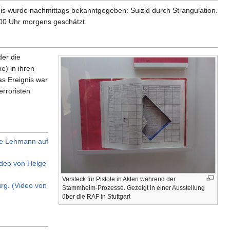
 wurde nachmittags bekanntgegeben: Suizid durch Strangulation.
.00 Uhr morgens geschätzt.
der die
) in ihren
as Ereignis war
erroristen
.
ge Lehmann auf
ideo von Helge
Versteck für Pistole in Akten während der
rg. (Video von
Stammheim-Prozesse. Gezeigt in einer Ausstellung
über die RAF in Stuttgart