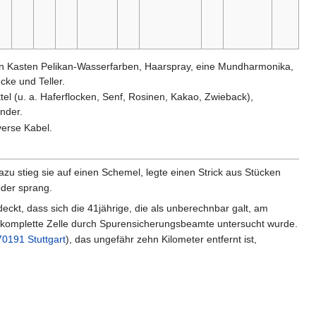
inen Kasten Pelikan-Wasserfarben, Haarspray, eine Mundharmonika,
cke und Teller.
tel (u. a. Haferflocken, Senf, Rosinen, Kakao, Zwieback),
nder.
verse Kabel.
azu stieg sie auf einen Schemel, legte einen Strick aus Stücken
oder sprang.
kt, dass sich die 41jährige, die als unberechnbar galt, am
e komplette Zelle durch Spurensicherungsbeamte untersucht wurde.
70191 Stuttgart
), das ungefähr zehn Kilometer entfernt ist,