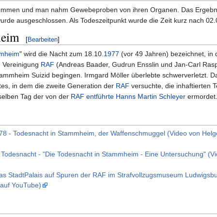
nommen und man nahm Gewebeproben von ihren Organen. Das Ergebnis
urde ausgeschlossen. Als Todeszeitpunkt wurde die Zeit kurz nach 02
heim
[
Bearbeiten
]
mmheim
" wird die Nacht zum 18.10.
1977
(vor 49 Jahren) bezeichnet, in 
en Vereinigung
RAF
(Andreas Baader, Gudrun Ensslin und Jan-Carl Raspe
ammheim Suizid begingen. Irmgard Möller überlebte schwerverletzt. D
es, in dem die zweite Generation der
RAF
versuchte, die inhaftierten T
selben Tag der von der
RAF
entführte Hanns Martin Schleyer
ermordet
78 - Todesnacht in Stammheim, der Waffenschmuggel (Video von Hel
ur Todesnacht - "Die Todesnacht in Stammheim - Eine Untersuchung" (V
s StadtPalais auf Spuren der RAF im Strafvollzugsmuseum Ludwigsbu
 auf YouTube)