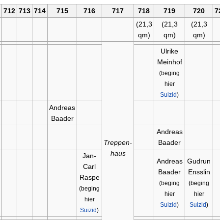
712
713
714
715
716
717
718
719
720
7
(21,3
(21,3
(21,3
qm)
qm)
qm)
Ulrike
Meinhof
(beging
hier
Suizid
)
Andreas
Baader
Andreas
Treppen-
Baader
haus
Jan-
Andreas
Gudrun
Carl
Baader
Ensslin
Raspe
(beging
(beging
(beging
hier
hier
hier
Suizid
)
Suizid
)
Suizid
)