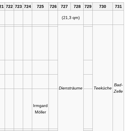
21
722
723
724
725
726
727
728
729
730
731
(21,3 qm)
Bad-
Diensträume
Teeküche
Zelle
Irmgard
Möller