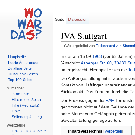
Seite
Diskussion
JVA Stuttgart
(Weitergeleitet von
Todesnacht von Stamm
Wechseln zu:
Navigation
,
Suche
In der am 16.09.
1963
(vor 63 Jahren) 
Hauptseite
(Anschrift:
Asperger Str. 60, 70439 Stut
Letzte Änderungen
Zufällige Seite
untergebracht. Hier spielte sich die
Tod
10 neueste Seiten
Die Außengestaltung mit in Zacken vers
Top-100-Seiten
Kontakt von Häftlingen untereinander 
Mitmachen
Blickkontakt. Das Zurufen durch die F
to-do-Liste
Hilfe (diese Seite)
Der Prozess gegen die
RAF
-Terroriste
Hilfe (Mediawiki)
genommen nicht auf dem Gelände de
Links
hohe Mauer vom Gefängnis getrennt ist
Seitenempfehlung
Gewaltenteilung genüge zu tun.
Werkzeuge
Inhaltsverzeichnis
Links auf diese Seite
[
Verbergen
]