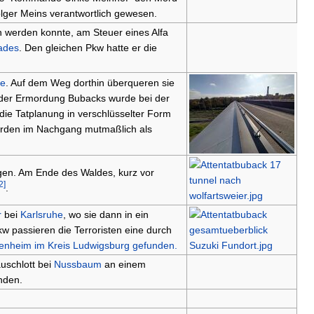
olger Meins verantwortlich gewesen.
en werden konnte, am Steuer eines Alfa
ades
. Den gleichen Pkw hatte er die
he
. Auf dem Weg dorthin überqueren sie
 der Ermordung Bubacks wurde bei der
die Tatplanung in verschlüsselter Form
örden im Nachgang mutmaßlich als
egen. Am Ende des Waldes, kurz vor
2]
.
r
bei
Karlsruhe
, wo sie dann in ein
w passieren die Terroristen eine durch
enheim im Kreis Ludwigsburg gefunden.
uschlott bei
Nussbaum
an einem
inden.