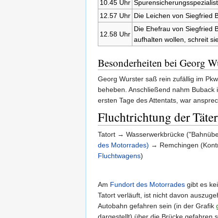
10.45 Uhr
Spurensicherungsspezialis
12.57 Uhr
Die Leichen von Siegfried 
Die Ehefrau von Siegfried 
12.58 Uhr
aufhalten wollen, schreit si
Besonderheiten bei Georg W
Georg Wurster saß rein zufällig im Pk
beheben. Anschließend nahm Buback ihn 
ersten Tage des Attentats, war anspre
Fluchtrichtung der Tät
Tatort → Wasserwerkbrücke ("Bahnüb
des Motorrades)
→ Remchingen (Kontroll
Fluchtwagens
)
Am
Fundort des Motorrades
gibt es ke
Tatort verläuft, ist nicht davon auszug
Autobahn gefahren sein (in der Grafik
dargestellt) über die Brücke gefahren s