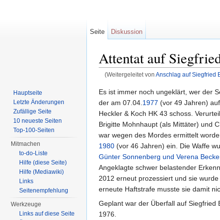
Seite
Diskussion
Attentat auf Siegfri
(Weitergeleitet von
Anschlag auf Siegfried
Wechseln zu:
Navigation
,
Suche
Es ist immer noch ungeklärt, wer der
Hauptseite
der am 07.04.
1977
(vor 49 Jahren) auf
Letzte Änderungen
Zufällige Seite
Heckler & Koch HK 43 schoss. Verurteil
10 neueste Seiten
Brigitte Mohnhaupt (als Mittäter) und C
Top-100-Seiten
war wegen des Mordes ermittelt worden
Mitmachen
1980
(vor 46 Jahren) ein. Die Waffe 
to-do-Liste
Günter Sonnenberg und Verena Becke
Hilfe (diese Seite)
Angeklagte schwer belastender Erkenn
Hilfe (Mediawiki)
2012 erneut prozessiert und sie wurde
Links
erneute Haftstrafe musste sie damit ni
Seitenempfehlung
Geplant war der Überfall auf Siegfried
Werkzeuge
1976.
Links auf diese Seite