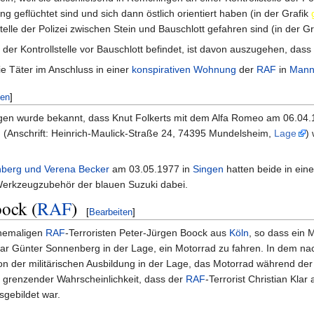
ng geflüchtet sind und sich dann östlich orientiert haben (in der Grafik
elle der Polizei zwischen Stein und Bauschlott gefahren sind (in der G
der Kontrollstelle vor Bauschlott befindet, ist davon auszugehen, dass
ie Täter im Anschluss in einer
konspirativen Wohnung
der
RAF
in
Mann
ten
]
en wurde bekannt, dass Knut Folkerts mit dem Alfa Romeo am 06.04.19
(Anschrift: Heinrich-Maulick-Straße 24, 74395 Mundelsheim,
Lage
)
berg und Verena Becker
am 03.05.1977 in
Singen
hatten beide in ein
erkzeugzubehör der blauen Suzuki dabei.
ock (
RAF
)
[
Bearbeiten
]
ehemaligen
RAF
-Terroristen Peter-Jürgen Boock aus
Köln
, so dass ein 
ar Günter Sonnenberg in der Lage, ein Motorrad zu fahren. In dem n
n der militärischen Ausbildung in der Lage, das Motorrad während der 
t grenzender Wahrscheinlichkeit, dass der
RAF
-Terrorist Christian Kla
sgebildet war.