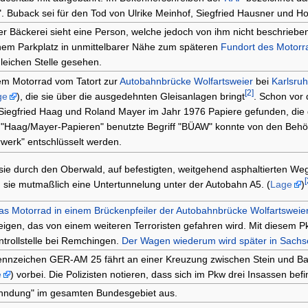
". Buback sei für den Tod von Ulrike Meinhof, Siegfried Hausner und H
ner Bäckerei sieht eine Person, welche jedoch von ihm nicht beschrieb
nem Parkplatz in unmittelbarer Nähe zum späteren
Fundort des Motorr
leichen Stelle gesehen.
 dem Motorrad vom Tatort zur
Autobahnbrücke Wolfartsweier
bei
Karlsru
[2]
ge
), die sie über die ausgedehnten Gleisanlagen bringt
. Schon vor
 Siegfried Haag und Roland Mayer im Jahr 1976 Papiere gefunden, die 
n "Haag/Mayer-Papieren" benutzte Begriff "BÜAW" konnte von den Beh
erk" entschlüsselt werden.
 sie durch den Oberwald, auf befestigten, weitgehend asphaltierten W
[
 sie mutmaßlich eine Untertunnelung unter der Autobahn A5. (
Lage
)
as Motorrad in einem Brückenpfeiler der Autobahnbrücke Wolfartsweie
eigen, das von einem weiteren Terroristen gefahren wird. Mit diesem Pk
ontrollstelle bei Remchingen.
Der Wagen wiederum wird später in Sachs
nnzeichen GER-AM 25 fährt an einer Kreuzung zwischen Stein und Ba
e
) vorbei. Die Polizisten notieren, dass sich im Pkw drei Insassen bef
ahndung" im gesamten Bundesgebiet aus.