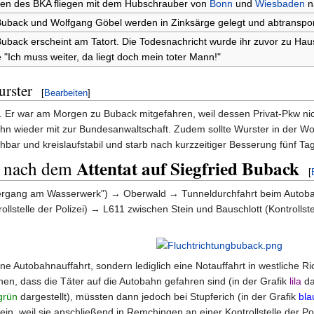
ten des BKA fliegen mit dem Hubschrauber von
Bonn
und
Wiesbaden
n
Buback und Wolfgang Göbel werden in Zinksärge gelegt und abtransport
Buback erscheint am Tatort. Die Todesnachricht wurde ihr zuvor zu Hau
e "Ich muss weiter, da liegt doch mein toter Mann!"
urster
[
Bearbeiten
]
w. Er war am Morgen zu Buback mitgefahren, weil dessen Privat-Pkw ni
wieder mit zur Bundesanwaltschaft. Zudem sollte Wurster in der Woche 
chbar und kreislaufstabil und starb nach kurzzeitiger Besserung fünf
Attentat auf Siegfried Buback
er nach dem
[
ergang am Wasserwerk") → Oberwald → Tunneldurchfahrt beim Autob
stelle der Polizei) → L611 zwischen Stein und Bauschlott (Kontrollstel
ine Autobahnauffahrt, sondern lediglich eine Notauffahrt in westliche 
ehen, dass die Täter auf die Autobahn gefahren sind (in der Grafik
lila
da
grün
dargestellt), müssten dann jedoch bei Stupferich (in der Grafik
bla
ein, weil sie anschließend in Remchingen an einer Kontrollstelle der Pol