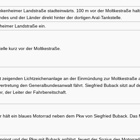
Linkenheimer Landstraße stadteinwärts. 100 m vor der Moltkestraße halt
es und der Länder direkt hinter der dortigen Aral-Tankstelle.
nheimer Landstraße ein.
elle kurz vor der Moltkestraße.
ht zeigenden Lichtzeichenanlage an der Einmündung zur Moltkestraße a
ertretung den Generalbundesanwalt fährt. Siegfried Buback sitzt auf de
, der Leiter der Fahrbereitschaft.
r hält ein blaues Motorrad neben dem Pkw von Siegfried Buback. Das 
springt und der Pkw mit Buback anfährt, feuert der Sozius des Motorr