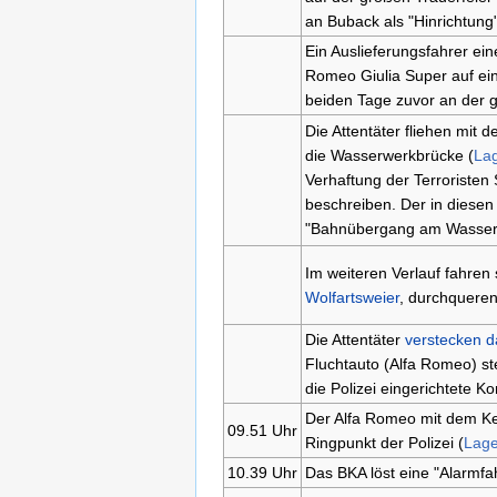
an Buback als "Hinrichtung
Ein Auslieferungsfahrer ei
Romeo Giulia Super auf ei
beiden Tage zuvor an der g
Die Attentäter fliehen mit
die Wasserwerkbrücke (
La
Verhaftung der Terroristen
beschreiben. Der in diese
"Bahnübergang am Wasserw
Im weiteren Verlauf fahren
Wolfartsweier
, durchqueren
Die Attentäter
verstecken d
Fluchtauto (Alfa Romeo) st
die Polizei eingerichtete K
Der Alfa Romeo mit dem Ke
09.51 Uhr
Ringpunkt der Polizei (
Lag
10.39 Uhr
Das BKA löst eine "Alarmf