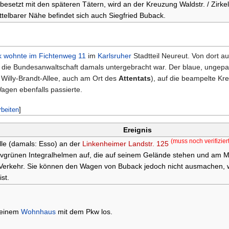
besetzt mit den späteren Tätern, wird an der Kreuzung Waldstr. / Zirke
telbarer Nähe befindet sich auch Siegfried Buback.
k wohnte im Fichtenweg 11
im
Karlsruher
Stadtteil Neureut. Von dort a
 die Bundesanwaltschaft damals untergebracht war. Der blaue, ungepa
 Willy-Brandt-Allee, auch am Ort des
Attentats
), auf die beampelte Kr
Wagen ebenfalls passierte.
beiten
]
Ereignis
(muss noch verifizier
lle (damals: Esso) an der
Linkenheimer Landstr. 125
vgrünen Integralhelmen auf, die auf seinem Gelände stehen und am Mo
Verkehr. Sie können den Wagen von Buback jedoch nicht ausmachen, w
st.
 seinem
Wohnhaus
mit dem Pkw los.