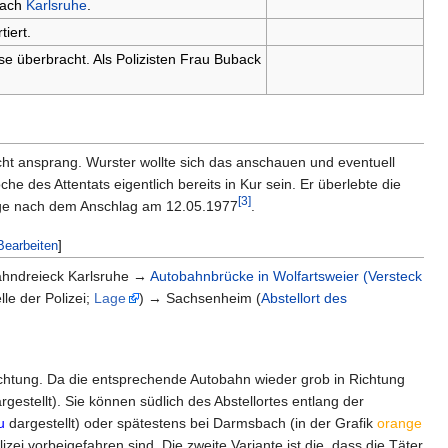
ach
Karlsruhe
.
iert.
se überbracht. Als Polizisten Frau Buback
cht ansprang. Wurster wollte sich das anschauen und eventuell
des Attentats eigentlich bereits in Kur sein. Er überlebte die
[3]
 Tage nach dem Anschlag am 12.05.1977
.
Bearbeiten
]
ahndreieck Karlsruhe →
Autobahnbrücke in Wolfartsweier (Versteck
le der Polizei;
Lage
) → Sachsenheim (
Abstellort des
Richtung. Da die entsprechende Autobahn wieder grob in Richtung
rgestellt). Sie können südlich des Abstellortes entlang der
u
dargestellt) oder spätestens bei Darmsbach (in der Grafik
orange
izei vorbeigefahren sind. Die zweite Variante ist die, dass die Täter