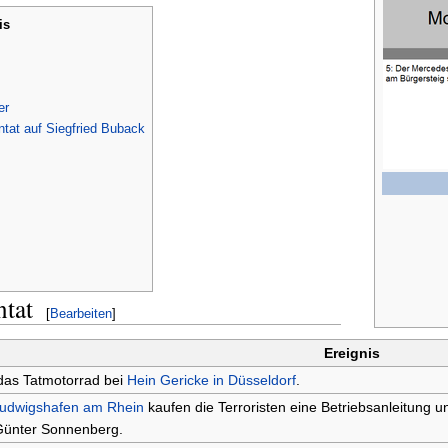
is
er
ntat auf Siegfried Buback
ntat
[
Bearbeiten
]
Ereignis
das Tatmotorrad bei
Hein Gericke in Düsseldorf
.
udwigshafen am Rhein
kaufen die Terroristen eine Betriebsanleitung 
 Günter Sonnenberg.