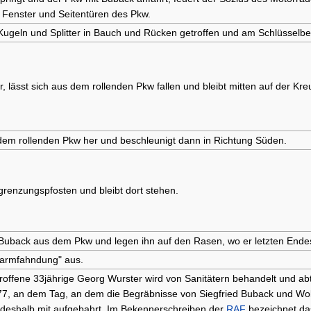
 Fenster und Seitentüren des Pkw.
 Kugeln und Splitter in Bauch und Rücken getroffen und am Schlüsselbei
 lässt sich aus dem rollenden Pkw fallen und bleibt mitten auf der Kre
dem rollenden Pkw her und beschleunigt dann in Richtung Süden.
grenzungspfosten und bleibt dort stehen.
Buback aus dem Pkw und legen ihn auf den Rasen, wo er letzten Endes 
alarmfahndung" aus.
offene 33jährige Georg Wurster wird von Sanitätern behandelt und abtra
7, an dem Tag, an dem die Begräbnisse von Siegfried Buback und Wolf
 deshalb mit aufgebahrt. Im Bekennerschreiben der
RAF
bezeichnet da