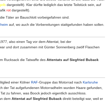
gelb
dargestellt). Klar dürfte lediglich das letzte Teilstück sein, auf
rafik
rot
dargestellt).
 die Täter an Bauschlott vorbeigefahren sind.
heim
auf, wo auch die Vorbereitungen stattgefunden haben sollen.
77, also einen Tag vor dem Attentat, bei der
 war und dort zusammen mit Günter Sonnenberg zwölf Flaschen
em Rucksack die Tatwaffe des
Attentats auf Siegfried Buback
Mitglied einer Kölner
RAF
-Gruppe das Motorrad nach
Karlsruhe
ach der Tat aufgefundenen Motorradhelm wurden Haare gefunden,
Tat zu fahren, was Boock jedoch eigentlich ausschloss.
r an dem
Attentat auf Siegfried Buback
direkt beteiligt war, weil er