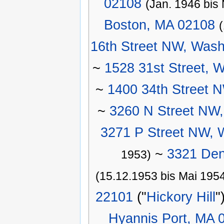
02108
(Jan. 1946 bis
Boston, MA 02108
16th Street NW, Wash
~
1528 31st Street, 
~
1400 34th Street 
~
3260 N Street NW,
3271 P Street NW, 
~
3321 Den
1953)
(15.12.1953 bis Mai 195
22101
("
Hickory Hill
"
Hyannis Port, MA 