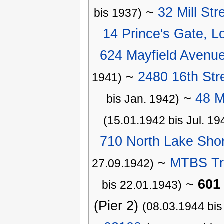
~
32 Mill St
bis 1937)
14 Prince's Gate, 
624 Mayfield Avenue
~
2480 16th Str
1941)
~
48 M
bis Jan. 1942)
(15.01.1942 bis Jul. 19
710 North Lake Shor
~
MTBS Tra
27.09.1942)
~
601
bis 22.01.1943)
(Pier 2)
(08.03.1944 bis