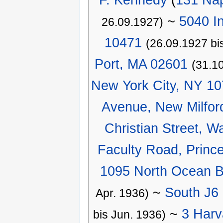
~
5040 I
26.09.1927)
10471
(26.09.1927 bi
Port, MA 02601
(31.1
New York City, NY 1
Avenue, New Milfor
Christian Street, W
Faculty Road, Princ
1095 North Ocean B
~
South J6
Apr. 1936)
~
3 Harv
bis Jun. 1936)