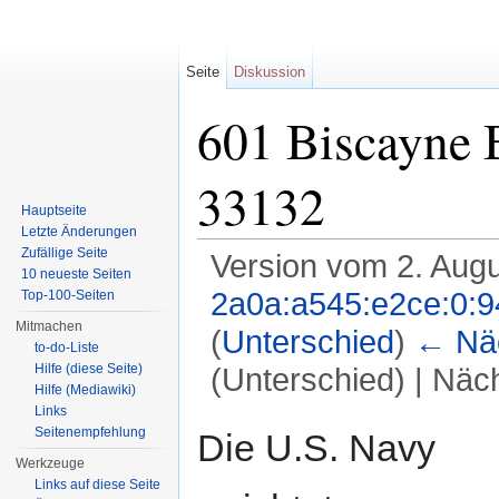
Seite
Diskussion
601 Biscayne 
33132
Hauptseite
Letzte Änderungen
Zufällige Seite
Version vom 2. Augu
10 neueste Seiten
2a0a:a545:e2ce:0:9
Top-100-Seiten
Mitmachen
(
Unterschied
)
← Näc
to-do-Liste
Hilfe (diese Seite)
(Unterschied) | Näc
Hilfe (Mediawiki)
Wechseln zu:
Navigation
,
Suche
Links
Seitenempfehlung
Die U.S. Navy
Werkzeuge
Links auf diese Seite