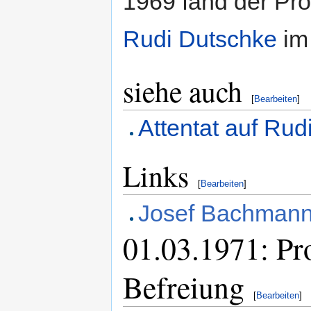
1969 fand der Pr
Rudi Dutschke
i
siehe auch
[
Bearbeiten
]
Attentat auf Rud
Links
[
Bearbeiten
]
Josef Bachmann 
01.03.1971: Pr
Befreiung
[
Bearbeiten
]