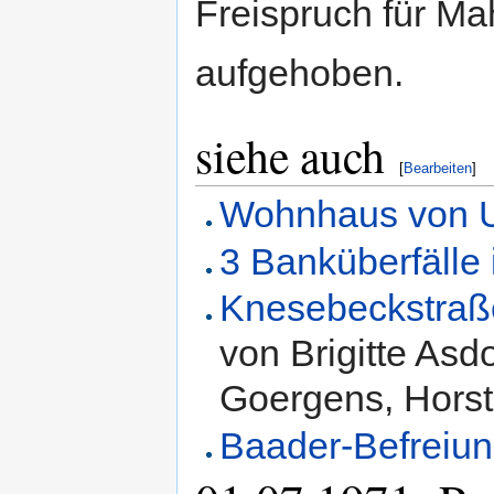
Freispruch für Ma
aufgehoben.
siehe auch
[
Bearbeiten
]
Wohnhaus von U
3 Banküberfälle 
Knesebeckstraße
von Brigitte Asd
Goergens, Horst
Baader-Befreiu