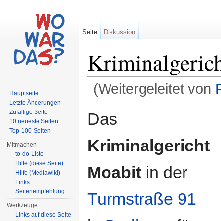
Seite
Diskussion
Kriminalgeric
(Weitergeleitet von
Hauptseite
Wechseln zu:
Navigation
,
Suche
Letzte Änderungen
Zufällige Seite
Das
10 neueste Seiten
Top-100-Seiten
Kriminalgericht
Mitmachen
to-do-Liste
Hilfe (diese Seite)
Moabit
in der
Hilfe (Mediawiki)
Links
Seitenempfehlung
Turmstraße 91
Werkzeuge
Links auf diese Seite