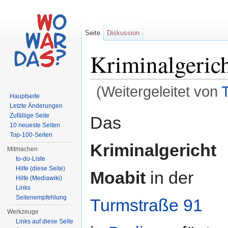
Seite
Diskussion
Kriminalgeric
(Weitergeleitet von
Hauptseite
Wechseln zu:
Navigation
,
Suche
Letzte Änderungen
Zufällige Seite
Das
10 neueste Seiten
Top-100-Seiten
Kriminalgericht
Mitmachen
to-do-Liste
Hilfe (diese Seite)
Moabit
in der
Hilfe (Mediawiki)
Links
Seitenempfehlung
Turmstraße 91
Werkzeuge
Links auf diese Seite