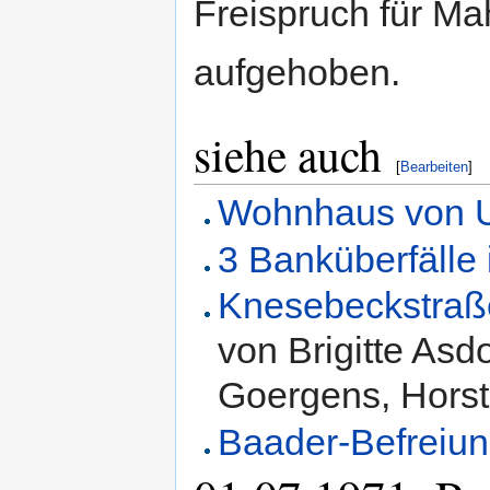
Freispruch für Ma
aufgehoben.
siehe auch
[
Bearbeiten
]
Wohnhaus von U
3 Banküberfälle 
Knesebeckstraße
von Brigitte Asd
Goergens, Horst
Baader-Befreiu