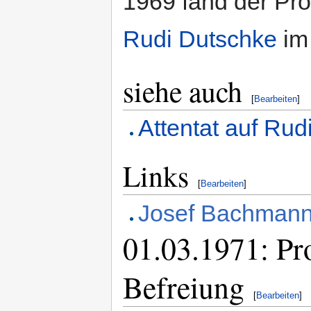
1969 fand der Pr
Rudi Dutschke
i
siehe auch
[
Bearbeiten
]
Attentat auf Rud
Links
[
Bearbeiten
]
Josef Bachmann 
01.03.1971: Pr
Befreiung
[
Bearbeiten
]