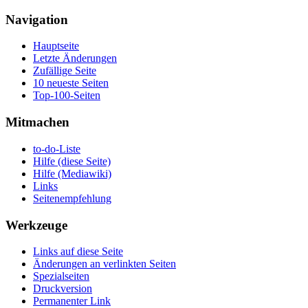
Navigation
Hauptseite
Letzte Änderungen
Zufällige Seite
10 neueste Seiten
Top-100-Seiten
Mitmachen
to-do-Liste
Hilfe (diese Seite)
Hilfe (Mediawiki)
Links
Seitenempfehlung
Werkzeuge
Links auf diese Seite
Änderungen an verlinkten Seiten
Spezialseiten
Druckversion
Permanenter Link