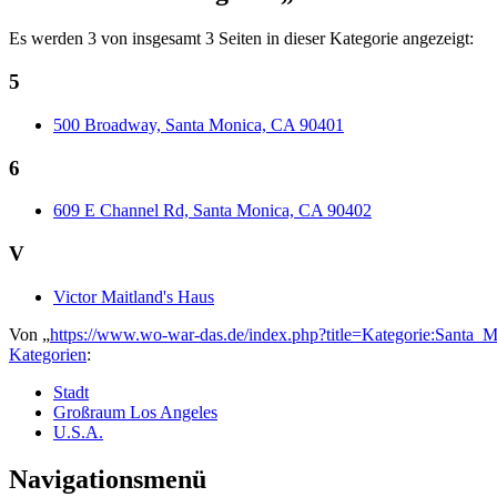
Es werden 3 von insgesamt 3 Seiten in dieser Kategorie angezeigt:
5
500 Broadway, Santa Monica, CA 90401
6
609 E Channel Rd, Santa Monica, CA 90402
V
Victor Maitland's Haus
Von „
https://www.wo-war-das.de/index.php?title=Kategorie:Santa
Kategorien
:
Stadt
Großraum Los Angeles
U.S.A.
Navigationsmenü