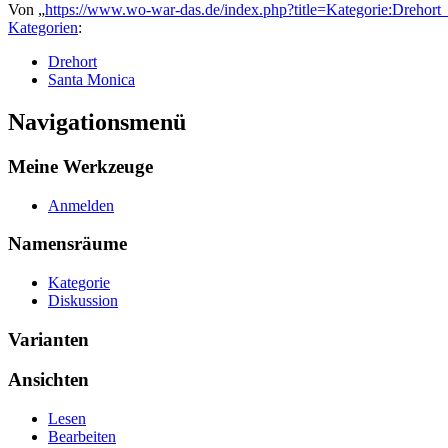
Von „
https://www.wo-war-das.de/index.php?title=Kategorie:Dreho
Kategorien
:
Drehort
Santa Monica
Navigationsmenü
Meine Werkzeuge
Anmelden
Namensräume
Kategorie
Diskussion
Varianten
Ansichten
Lesen
Bearbeiten