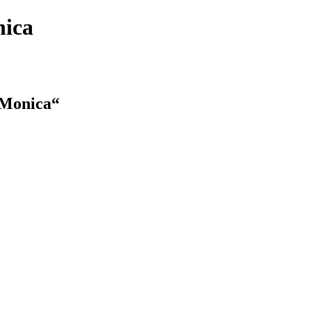
nica
a Monica“