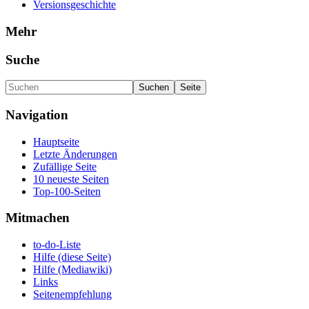
Versionsgeschichte
Mehr
Suche
Navigation
Hauptseite
Letzte Änderungen
Zufällige Seite
10 neueste Seiten
Top-100-Seiten
Mitmachen
to-do-Liste
Hilfe (diese Seite)
Hilfe (Mediawiki)
Links
Seitenempfehlung