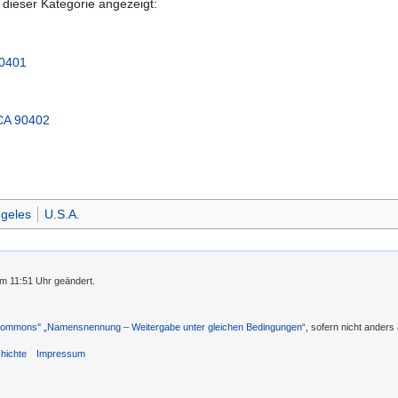
 dieser Kategorie angezeigt:
90401
 CA 90402
geles
U.S.A.
m 11:51 Uhr geändert.
 Commons'' „Namensnennung – Weitergabe unter gleichen Bedingungen“
, sofern nicht ander
hichte
Impressum