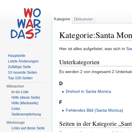
Kategorie
Diskussion
Kategorie:Santa Mon
Wechseln zu:
Navigation
,
Suche
Hier ist alles aufgelistet, was sich in
Sa
Hauptseite
Unterkategorien
Letzte Änderungen
Zufällige Seite
Es werden 2 von insgesamt 2 Unterkate
10 neueste Seiten
Top-100-Seiten
D
Mitmachen
Drehort in Santa Monica
to-do-Liste
Hilfe (diese Seite)
F
Hilfe (Mediawiki)
Links
Fehlendes Bild (Santa Monica)
Seitenempfehlung
Seiten in der Kategorie „San
Werkzeuge
Links auf diese Seite