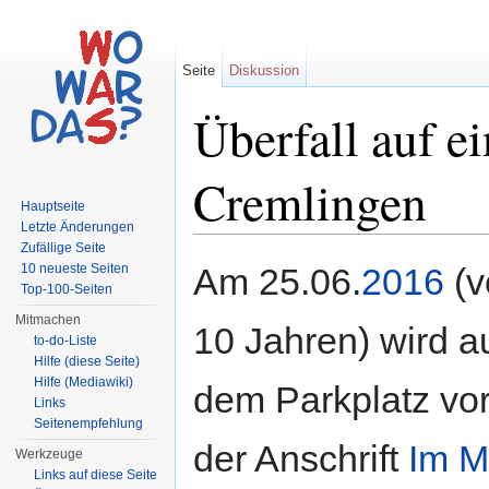
Seite
Diskussion
Überfall auf e
Cremlingen
Hauptseite
Letzte Änderungen
Wechseln zu:
Navigation
,
Suche
Zufällige Seite
10 neueste Seiten
Am 25.06.
2016
(v
Top-100-Seiten
Mitmachen
10 Jahren) wird a
to-do-Liste
Hilfe (diese Seite)
Hilfe (Mediawiki)
dem Parkplatz vo
Links
Seitenempfehlung
der Anschrift
Im M
Werkzeuge
Links auf diese Seite