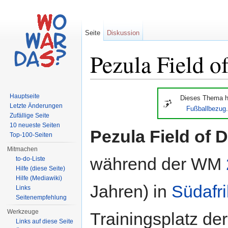
Seite
Diskussion
Pezula Field o
Wechseln zu:
Navigation
,
Suche
Hauptseite
Dieses Thema h
Letzte Änderungen
Fußballbezug
.
Zufällige Seite
10 neueste Seiten
Pezula Field of 
Top-100-Seiten
Mitmachen
während der WM
to-do-Liste
Hilfe (diese Seite)
Hilfe (Mediawiki)
Jahren) in
Südafr
Links
Seitenempfehlung
Werkzeuge
Trainingsplatz der
Links auf diese Seite