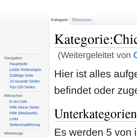
Kategorie
Diskussion
Kategorie:Chi
(Weitergeleitet von
Navigation
Wechseln zu:
Navigation
,
Suche
Hauptseite
Letzte Änderungen
Hier ist alles aufg
Zufällige Seite
10 neueste Seiten
befindet oder zug
Top-100-Seiten
Mitmachen
to-do-Liste
Unterkategorien
Hilfe (diese Seite)
Hilfe (Mediawiki)
Links
Seitenempfehlung
Es werden 5 von i
Werkzeuge