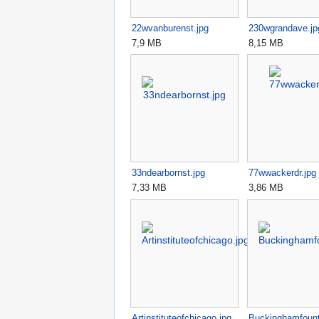
22wvanburenst.jpg
230wgrandave.jp
7,9 MB
8,15 MB
33ndearbornst.jpg
77wwackerdr.jpg
7,33 MB
3,86 MB
Artinstituteofchicago.jpg
Buckinghamfount