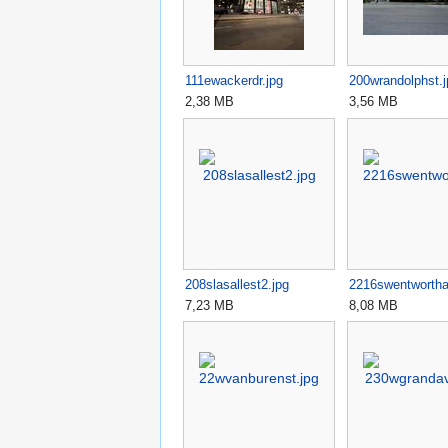
111ewackerdr.jpg
200wrandolphst.j
2,38 MB
3,56 MB
208slasallest2.jpg
2216swentwortha
7,23 MB
8,08 MB