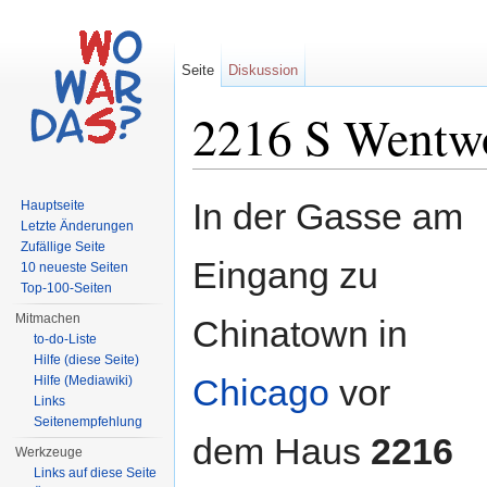
Seite
Diskussion
2216 S Wentwo
Wechseln zu:
Navigation
,
Suche
In der Gasse am
Hauptseite
Letzte Änderungen
Zufällige Seite
Eingang zu
10 neueste Seiten
Top-100-Seiten
Mitmachen
Chinatown in
to-do-Liste
Hilfe (diese Seite)
Chicago
vor
Hilfe (Mediawiki)
Links
Seitenempfehlung
dem Haus
2216
Werkzeuge
Links auf diese Seite