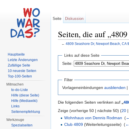
Seite
Diskussion
Seiten, die auf „480
←
4809 Seashore Dr, Newport Beach, CA 
Wechseln zu:
Navigation
,
Suche
Hauptseite
Links auf diese Seite
Letzte Änderungen
Seite:
Zufällige Seite
10 neueste Seiten
Top-100-Seiten
Filter
Mitmachen
Vorlageneinbindungen
ausblenden
|
to-do-Liste
Hilfe (diese Seite)
Hilfe (Mediawiki)
Die folgenden Seiten verlinken auf
„
48
Links
Zeige (vorherige 50 | nächste 50) (
20
Seitenempfehlung
Wohnhaus von Dennis Rodman
‎
(
←
Werkzeuge
Club 4809
(Weiterleitungsseite) ‎
(
←
Spezialseiten