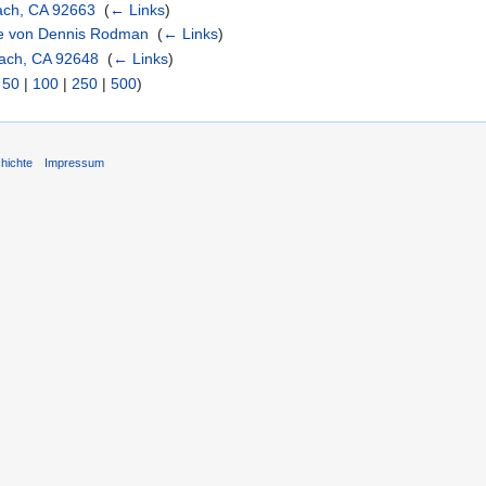
ach, CA 92663
‎
(
← Links
)
tze von Dennis Rodman
‎
(
← Links
)
each, CA 92648
‎
(
← Links
)
|
50
|
100
|
250
|
500
)
hichte
Impressum