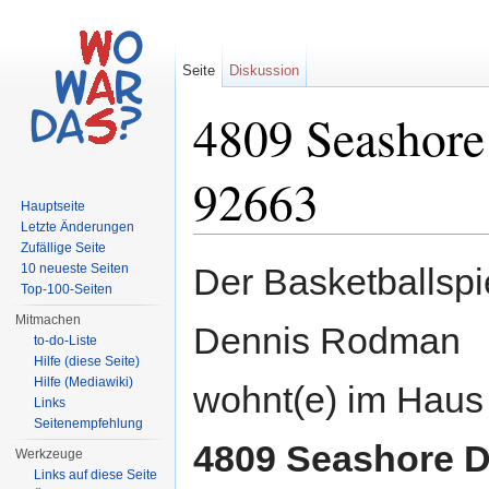
Seite
Diskussion
4809 Seashore
92663
Hauptseite
Letzte Änderungen
Wechseln zu:
Navigation
,
Suche
Zufällige Seite
10 neueste Seiten
Der Basketballspi
Top-100-Seiten
Mitmachen
Dennis Rodman
to-do-Liste
Hilfe (diese Seite)
Hilfe (Mediawiki)
wohnt(e) im Haus
Links
Seitenempfehlung
4809 Seashore D
Werkzeuge
Links auf diese Seite