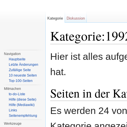
Kategorie
Diskussion
Kategorie:199
Wechseln zu:
Navigation
,
Suche
Hier ist alles auf
Navigation
Hauptseite
Letzte Änderungen
hat.
Zufällige Seite
10 neueste Seiten
Top-100-Seiten
Seiten in der K
Mitmachen
to-do-Liste
Hilfe (diese Seite)
Hilfe (Mediawiki)
Es werden 24 von 
Links
Seitenempfehlung
Kategorie angezei
Werkzeuge