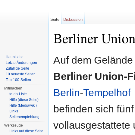
Seite
Diskussion
Berliner Unio
Wechseln zu:
Navigation
,
Suche
Auf dem Gelände
Hauptseite
Letzte Änderungen
Zufällige Seite
Berliner Union-F
10 neueste Seiten
Top-100-Seiten
Mitmachen
Berlin
-
Tempelhof
to-do-Liste
Hilfe (diese Seite)
befinden sich fünf
Hilfe (Mediawiki)
Links
Seitenempfehlung
vollausgestattete
Werkzeuge
Links auf diese Seite