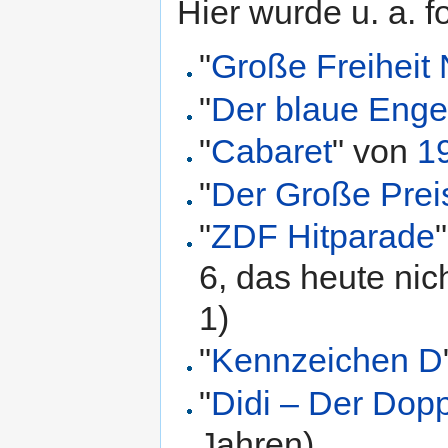
Hier wurde u. a. 
"
Große Freiheit 
"
Der blaue Enge
"
Cabaret
" von
1
"
Der Große Prei
"
ZDF Hitparade
6, das heute nic
1)
"
Kennzeichen D
"
Didi – Der Dop
Jahren)