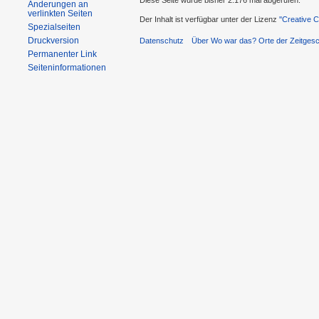
Diese Seite wurde bisher 2.176 mal abgerufen.
Änderungen an
verlinkten Seiten
Der Inhalt ist verfügbar unter der Lizenz
''Creative
Spezialseiten
Druckversion
Datenschutz
Über Wo war das? Orte der Zeitgesc
Permanenter Link
Seiteninformationen