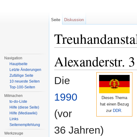
Seite
Diskussion
Treuhandansta
Wechseln zu:
Navigation
,
Suche
Alexanderstr. 3
Navigation
Hauptseite
Letzte Änderungen
Zufällige Seite
Die
10 neueste Seiten
Top-100-Seiten
1990
Mitmachen
Dieses Thema
to-do-Liste
hat einen Bezug
Hilfe (diese Seite)
(vor
zur
DDR
.
Hilfe (Mediawiki)
Links
Seitenempfehlung
36 Jahren)
Werkzeuge