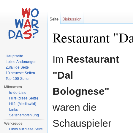
Seite
Diskussion
Restaurant "D
Wechseln zu:
Navigation
,
Suche
Im
Restaurant
Hauptseite
Letzte Änderungen
Zufällige Seite
"Dal
10 neueste Seiten
Top-100-Seiten
Mitmachen
Bolognese"
to-do-Liste
Hilfe (diese Seite)
waren die
Hilfe (Mediawiki)
Links
Seitenempfehlung
Schauspieler
Werkzeuge
Links auf diese Seite