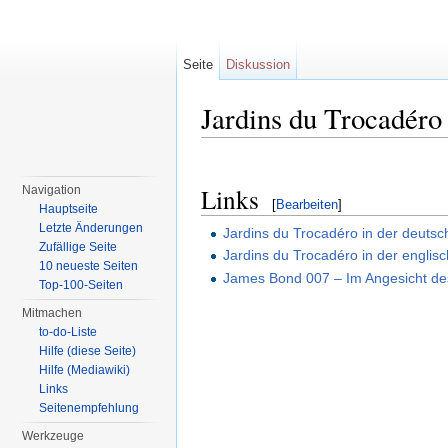
Seite
Diskussion
Jardins du Trocadéro
Wechseln zu:
Navigation
,
Suche
Links
Navigation
[
Bearbeiten
]
Hauptseite
Letzte Änderungen
Jardins du Trocadéro in der deutsc
Zufällige Seite
Jardins du Trocadéro in der englis
10 neueste Seiten
James Bond 007 – Im Angesicht des
Top-100-Seiten
Mitmachen
to-do-Liste
Hilfe (diese Seite)
Hilfe (Mediawiki)
Links
Seitenempfehlung
Werkzeuge