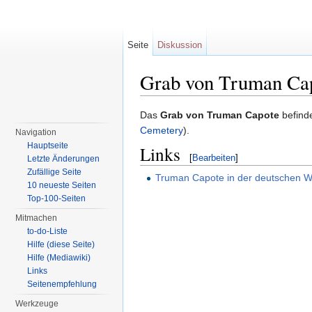
Seite
Diskussion
Grab von Truman Ca
Wechseln zu:
Navigation
,
Suche
Das
Grab von Truman Capote
befinde
Cemetery
).
Navigation
Hauptseite
Links
[
Bearbeiten
]
Letzte Änderungen
Zufällige Seite
Truman Capote in der deutschen W
10 neueste Seiten
Top-100-Seiten
Mitmachen
to-do-Liste
Hilfe (diese Seite)
Hilfe (Mediawiki)
Links
Seitenempfehlung
Werkzeuge