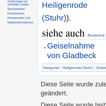
Änderungen an
Heiligenrode
verlinkten Seiten
Spezialseiten
Druckversion
(Stuhr)
).
Permanenter Link
Seiteninformationen
siehe auch
[
Bearbeiten
]
Geiselnahme
von Gladbeck
Kategorien
:
Heiligenrode (Stuhr)
Grabst
Diese Seite wurde zule
geändert.
Diese Seite wurde bis