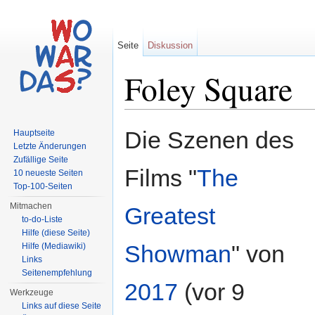
Seite
Diskussion
Foley Square
Wechseln zu:
Navigation
,
Suche
Die Szenen des
Hauptseite
Letzte Änderungen
Zufällige Seite
Films "
The
10 neueste Seiten
Top-100-Seiten
Mitmachen
Greatest
to-do-Liste
Hilfe (diese Seite)
Showman
" von
Hilfe (Mediawiki)
Links
Seitenempfehlung
2017
(vor 9
Werkzeuge
Links auf diese Seite