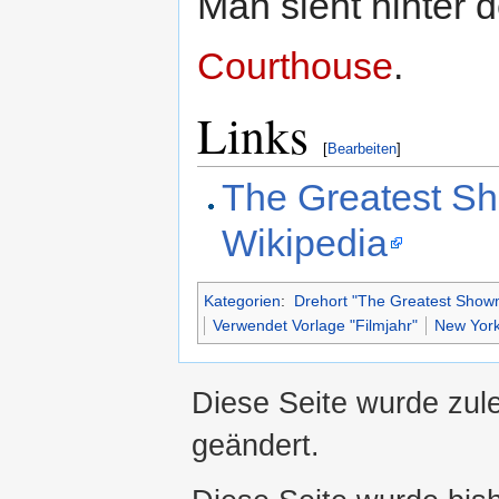
Man sieht hinter 
Courthouse
.
Links
[
Bearbeiten
]
The Greatest S
Wikipedia
Kategorien
:
Drehort "The Greatest Sho
Verwendet Vorlage "Filmjahr"
New York
Diese Seite wurde zule
geändert.