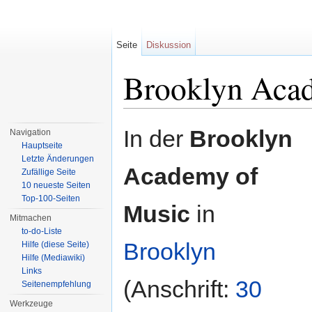
Seite
Diskussion
Brooklyn Aca
Wechseln zu:
Navigation
,
Suche
In der
Brooklyn
Navigation
Hauptseite
Letzte Änderungen
Academy of
Zufällige Seite
10 neueste Seiten
Top-100-Seiten
Music
in
Mitmachen
to-do-Liste
Brooklyn
Hilfe (diese Seite)
Hilfe (Mediawiki)
Links
(Anschrift:
30
Seitenempfehlung
Werkzeuge