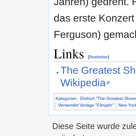
Jahren) gedreht. 
das erste Konzer
Ferguson) gemach
Links
[
Bearbeiten
]
The Greatest S
Wikipedia
Kategorien
:
Drehort "The Greatest Sho
Verwendet Vorlage "Filmjahr"
New York
Diese Seite wurde zule