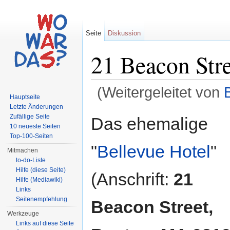
Seite
Diskussion
21 Beacon Str
(Weitergeleitet von
Hauptseite
Wechseln zu:
Navigation
,
Suche
Letzte Änderungen
Zufällige Seite
Das ehemalige
10 neueste Seiten
Top-100-Seiten
"
Bellevue Hotel
"
Mitmachen
to-do-Liste
Hilfe (diese Seite)
(Anschrift:
21
Hilfe (Mediawiki)
Links
Seitenempfehlung
Beacon Street,
Werkzeuge
Links auf diese Seite