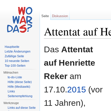
Seite
Diskussion
Attentat auf H
Wechseln zu:
Navigation
,
Suche
Das
Attentat
Hauptseite
Letzte Änderungen
Zufällige Seite
auf Henriette
10 neueste Seiten
Top-100-Seiten
Mitmachen
Reker
am
to-do-Liste
Hilfe (diese Seite)
17.10.
2015
(vor
Hilfe (Mediawiki)
Links
Seitenempfehlung
11 Jahren),
Werkzeuge
Links auf diese Seite