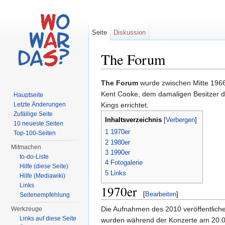
Seite
Diskussion
The Forum
Wechseln zu:
Navigation
,
Suche
The Forum
wurde zwischen Mitte 196
Kent Cooke, dem damaligen Besitzer 
Hauptseite
Letzte Änderungen
Kings errichtet.
Zufällige Seite
Inhaltsverzeichnis
[
Verbergen
]
10 neueste Seiten
1
1970er
Top-100-Seiten
2
1980er
Mitmachen
3
1990er
to-do-Liste
4
Fotogalerie
Hilfe (diese Seite)
5
Links
Hilfe (Mediawiki)
Links
1970er
[
Bearbeiten
]
Seitenempfehlung
Die Aufnahmen des 2010 veröffentlich
Werkzeuge
Links auf diese Seite
wurden während der Konzerte am 20.0