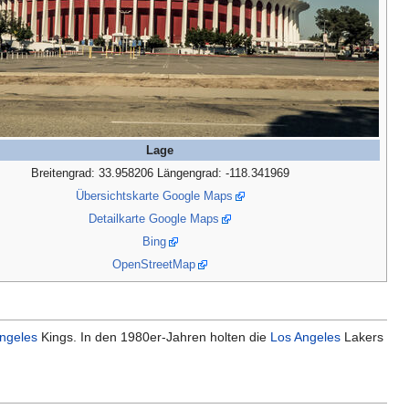
Lage
Breitengrad: 33.958206 Längengrad: -118.341969
Übersichtskarte Google Maps
Detailkarte Google Maps
Bing
OpenStreetMap
ngeles
Kings. In den 1980er-Jahren holten die
Los Angeles
Lakers