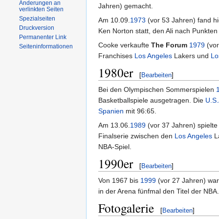
Änderungen an
Jahren) gemacht.
verlinkten Seiten
Spezialseiten
Am 10.09.
1973
(vor 53 Jahren) fand 
Druckversion
Ken Norton statt, den Ali nach Punkte
Permanenter Link
Cooke verkaufte
The Forum
1979
(vor
Seiteninformationen
Franchises
Los Angeles
Lakers und
Lo
1980er
[
Bearbeiten
]
Bei den Olympischen Sommerspielen
Basketballspiele ausgetragen. Die
U.S.
Spanien
mit 96:65.
Am 13.06.
1989
(vor 37 Jahren) spielte
Finalserie zwischen den
Los Angeles
L
NBA-Spiel.
1990er
[
Bearbeiten
]
Von 1967 bis
1999
(vor 27 Jahren) wa
in der Arena fünfmal den Titel der NBA.
Fotogalerie
[
Bearbeiten
]