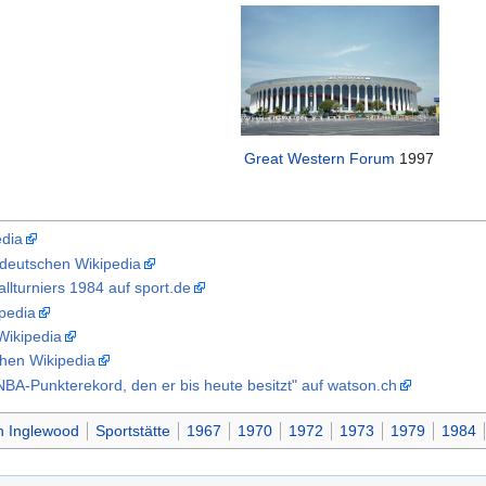
Great Western Forum
1997
edia
 deutschen Wikipedia
llturniers 1984 auf sport.de
pedia
Wikipedia
hen Wikipedia
BA-Punkterekord, den er bis heute besitzt" auf watson.ch
in Inglewood
Sportstätte
1967
1970
1972
1973
1979
1984