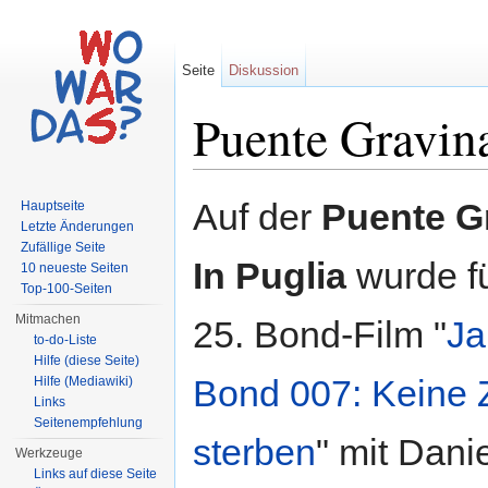
Seite
Diskussion
Puente Gravina
Wechseln zu:
Navigation
,
Suche
Auf der
Puente G
Hauptseite
Letzte Änderungen
Zufällige Seite
In Puglia
wurde f
10 neueste Seiten
Top-100-Seiten
Mitmachen
25. Bond-Film "
J
to-do-Liste
Hilfe (diese Seite)
Bond 007: Keine Z
Hilfe (Mediawiki)
Links
Seitenempfehlung
sterben
" mit Dani
Werkzeuge
Links auf diese Seite