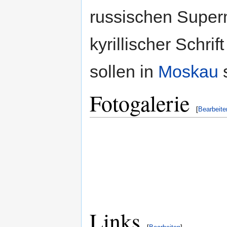
russischen Superm
kyrillischer Schr
sollen in
Moskau
s
Fotogalerie
[
Bearbeite
Links