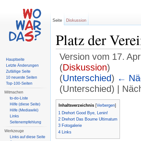
Seite
Diskussion
Platz der Vere
Version vom 17. Apr
Hauptseite
(
Diskussion
)
Letzte Änderungen
Zufällige Seite
(
Unterschied
)
← Näc
10 neueste Seiten
Top-100-Seiten
(Unterschied) | Näc
Mitmachen
Wechseln zu:
Navigation
,
Suche
to-do-Liste
Hilfe (diese Seite)
Inhaltsverzeichnis
[
Verbergen
]
Hilfe (Mediawiki)
1
Drehort Good Bye, Lenin!
Links
2
Drehort Das Bourne Ultimatum
Seitenempfehlung
3
Fotogalerie
Werkzeuge
4
Links
Links auf diese Seite