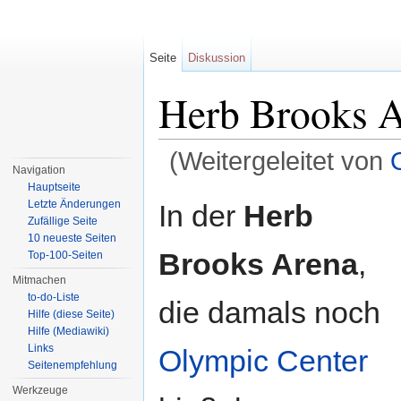
Seite
Diskussion
Herb Brooks 
(Weitergeleitet von
Navigation
Wechseln zu:
Navigation
,
Suche
Hauptseite
Letzte Änderungen
In der
Herb
Zufällige Seite
10 neueste Seiten
Brooks Arena
,
Top-100-Seiten
Mitmachen
to-do-Liste
die damals noch
Hilfe (diese Seite)
Hilfe (Mediawiki)
Links
Olympic Center
Seitenempfehlung
Werkzeuge