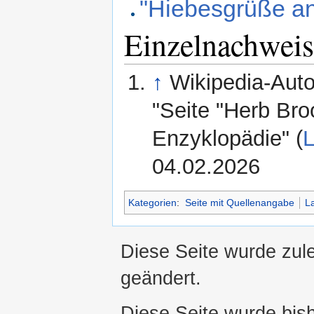
"Hiebesgrüße an
Einzelnachweis
↑
Wikipedia-Aut
"Seite "Herb Bro
Enzyklopädie" (
L
04.02.2026
Kategorien
:
Seite mit Quellenangabe
La
Diese Seite wurde zul
geändert.
Diese Seite wurde bis