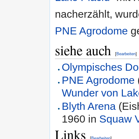
nacherzählt, wurd
PNE Agrodome
ge
siehe auch
[
Bearbeiten
]
Olympisches Dor
PNE Agrodome
Wunder von Lak
Blyth Arena
(Eis
1960 in
Squaw V
Links
[
Bearbeiten
]