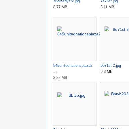
76crosbyst2.jpg
7e75st.jpg
8,77 MB
5,11 MB
845unitednationsplaza2
9e71st 2.jpg
…
9,8 MB
3,32 MB