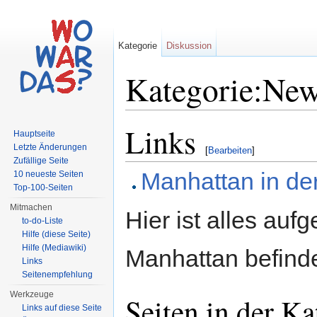
Kategorie
Diskussion
Kategorie:New
Wechseln zu:
Navigation
,
Suche
Links
Hauptseite
Letzte Änderungen
[
Bearbeiten
]
Zufällige Seite
Manhattan in de
10 neueste Seiten
Top-100-Seiten
Mitmachen
Hier ist alles aufg
to-do-Liste
Hilfe (diese Seite)
Hilfe (Mediawiki)
Manhattan befinde
Links
Seitenempfehlung
Werkzeuge
Seiten in der K
Links auf diese Seite