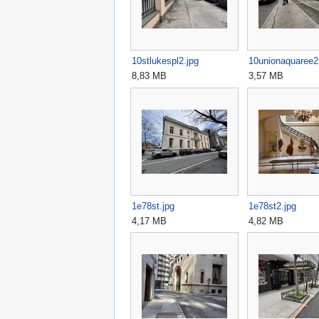
10stlukespl2.jpg
10unionaquaree2
8,83 MB
3,57 MB
1e78st.jpg
1e78st2.jpg
4,17 MB
4,82 MB