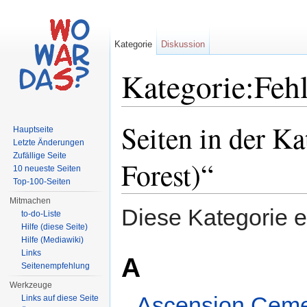
Kategorie
Diskussion
Kategorie:Fehl
Wechseln zu:
Navigation
,
Suche
Seiten in der K
Hauptseite
Letzte Änderungen
Zufällige Seite
Forest)“
10 neueste Seiten
Top-100-Seiten
Mitmachen
Diese Kategorie e
to-do-Liste
Hilfe (diese Seite)
Hilfe (Mediawiki)
Links
A
Seitenempfehlung
Werkzeuge
Ascension Ceme
Links auf diese Seite