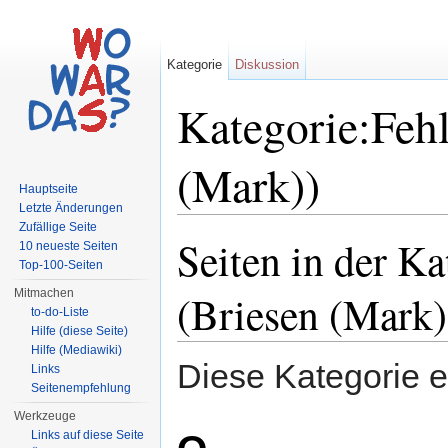
Kategorie
Diskussion
Kategorie:Fehl
(Mark))
Hauptseite
Letzte Änderungen
Wechseln zu:
Navigation
,
Suche
Zufällige Seite
Seiten in der K
10 neueste Seiten
Top-100-Seiten
(Briesen (Mark)
Mitmachen
to-do-Liste
Hilfe (diese Seite)
Hilfe (Mediawiki)
Diese Kategorie e
Links
Seitenempfehlung
Werkzeuge
Links auf diese Seite