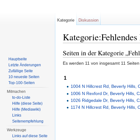
Kategorie
Diskussion
Kategorie:Fehlendes 
Wechseln zu:
Navigation
,
Suche
Seiten in der Kategorie „Fehl
Hauptseite
Es werden 11 von insgesamt 11 Seiten 
Letzte Änderungen
Zufällige Seite
10 neueste Seiten
1
Top-100-Seiten
1004 N Hillcrest Rd, Beverly Hills,
Mitmachen
1006 N Rexford Dr, Beverly Hills, 
to-do-Liste
1026 Ridgedale Dr, Beverly Hills, 
Hilfe (diese Seite)
1174 N Hillcrest Rd, Beverly Hills,
Hilfe (Mediawiki)
Links
Seitenempfehlung
Werkzeuge
Links auf diese Seite