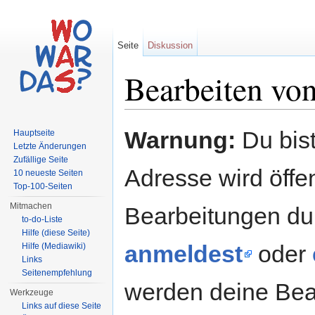
Seite
Diskussion
Bearbeiten vo
Wechseln zu:
Navigation
,
Suche
Warnung:
Du bist
Hauptseite
Letzte Änderungen
Zufällige Seite
Adresse wird öffent
10 neueste Seiten
Top-100-Seiten
Mitmachen
Bearbeitungen du
to-do-Liste
Hilfe (diese Seite)
anmeldest
oder
Hilfe (Mediawiki)
Links
Seitenempfehlung
werden deine Be
Werkzeuge
Links auf diese Seite