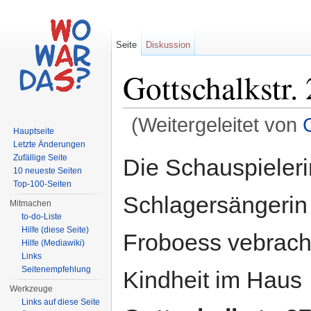
Seite
Diskussion
Gottschalkstr.
(Weitergeleitet von
Hauptseite
Wechseln zu:
Navigation
,
Suche
Letzte Änderungen
Zufällige Seite
Die Schauspieler
10 neueste Seiten
Top-100-Seiten
Schlagersängerin
Mitmachen
to-do-Liste
Hilfe (diese Seite)
Froboess vebracht
Hilfe (Mediawiki)
Links
Seitenempfehlung
Kindheit im Haus
Werkzeuge
Links auf diese Seite