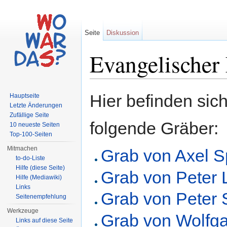
Seite
Diskussion
Evangelischer
Wechseln zu:
Navigation
,
Suche
Hier befinden sich
Hauptseite
Letzte Änderungen
Zufällige Seite
folgende Gräber:
10 neueste Seiten
Top-100-Seiten
Mitmachen
Grab von Axel S
to-do-Liste
Hilfe (diese Seite)
Grab von Peter 
Hilfe (Mediawiki)
Links
Grab von Peter S
Seitenempfehlung
Werkzeuge
Grab von Wolf
Links auf diese Seite