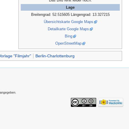
Das Bild fehlt leider noch.
Lage
Breitengrad: 52.515605 Längengrad: 13.327215
Übersichtskarte Google Maps
Detailkarte Google Maps
Bing
OpenStreetMap
orlage "Filmjahr"
Berlin-Charlottenburg
s angegeben.