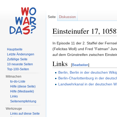
Seite
Diskussion
Einsteinufer 17, 1058
Wechseln zu:
Navigation
,
Suche
In Episode 11 der 2. Staffel der Fernse
(Felicitas Woll) und Fred "Fatman" J
Hauptseite
Letzte Änderungen
auf dem Grünstreifen zwischen Einste
Zufällige Seite
Links
10 neueste Seiten
[
Bearbeiten
]
Top-100-Seiten
Berlin, Berlin in der deutschen Wiki
Mitmachen
Berlin-Charlottenburg in der deuts
to-do-Liste
Landwehrkanal in der deutschen Wi
Hilfe (diese Seite)
Hilfe (Mediawiki)
Links
Seitenempfehlung
Werkzeuge
Links auf diese Seite