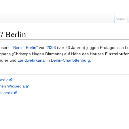
Lesen
7 Berlin
hserie "
Berlin, Berlin
" von
2003
(vor 23 Jahren) joggen Protagonistin Lo
unghans (Christoph Hagen Dittmann) auf Höhe des Hauses
Einsteinufer
inufer und
Landwehrkanal
in
Berlin
-
Charlottenburg
.
pedia
chen Wikipedia
kipedia