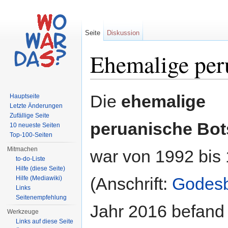
Seite
Diskussion
Ehemalige per
Wechseln zu:
Navigation
,
Suche
Die
ehemalige
Hauptseite
Letzte Änderungen
Zufällige Seite
peruanische Bot
10 neueste Seiten
Top-100-Seiten
Mitmachen
war von 1992 bis
to-do-Liste
Hilfe (diese Seite)
(Anschrift:
Godesb
Hilfe (Mediawiki)
Links
Seitenempfehlung
Jahr 2016 befand
Werkzeuge
Links auf diese Seite