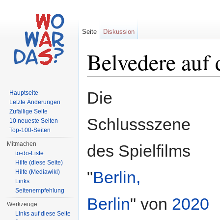
Seite
Diskussion
Belvedere auf 
Wechseln zu:
Navigation
,
Suche
Die
Hauptseite
Letzte Änderungen
Zufällige Seite
Schlussszene
10 neueste Seiten
Top-100-Seiten
Mitmachen
des Spielfilms
to-do-Liste
Hilfe (diese Seite)
"
Berlin,
Hilfe (Mediawiki)
Links
Seitenempfehlung
Berlin
" von
2020
Werkzeuge
Links auf diese Seite