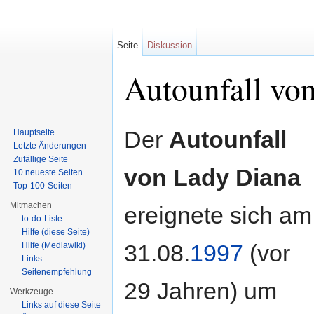
Seite
Diskussion
Autounfall vo
Wechseln zu:
Navigation
,
Suche
Der
Autounfall
Hauptseite
Letzte Änderungen
Zufällige Seite
von Lady Diana
10 neueste Seiten
Top-100-Seiten
Mitmachen
ereignete sich am
to-do-Liste
Hilfe (diese Seite)
31.08.
1997
(vor
Hilfe (Mediawiki)
Links
Seitenempfehlung
29 Jahren) um
Werkzeuge
Links auf diese Seite