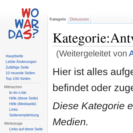
Kategorie
Diskussion
Kategorie:An
(Weitergeleitet von
Hauptseite
Wechseln zu:
Navigation
,
Suche
Letzte Änderungen
Zufällige Seite
Hier ist alles aufg
10 neueste Seiten
Top-100-Seiten
befindet oder zug
Mitmachen
to-do-Liste
Hilfe (diese Seite)
Diese Kategorie en
Hilfe (Mediawiki)
Links
Seitenempfehlung
Medien.
Werkzeuge
Links auf diese Seite