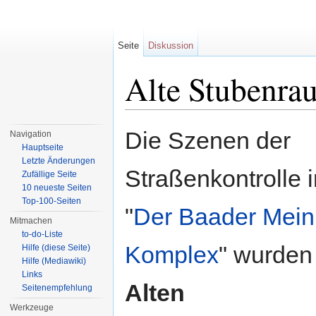
Seite
Diskussion
Alte Stubenra
Wechseln zu:
Navigation
,
Suche
Die Szenen der
Navigation
Hauptseite
Letzte Änderungen
Straßenkontrolle 
Zufällige Seite
10 neueste Seiten
Top-100-Seiten
"
Der Baader Mein
Mitmachen
to-do-Liste
Komplex
" wurden
Hilfe (diese Seite)
Hilfe (Mediawiki)
Links
Alten
Seitenempfehlung
Werkzeuge