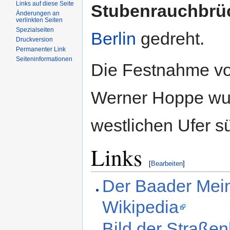
Links auf diese Seite
Stubenrauchbrü
Änderungen an
verlinkten Seiten
Spezialseiten
Berlin
gedreht.
Druckversion
Permanenter Link
Seiteninformationen
Die Festnahme v
Werner Hoppe wu
westlichen Ufer sü
Links
[
Bearbeiten
]
Der Baader Mein
Wikipedia
Bild der Straßen