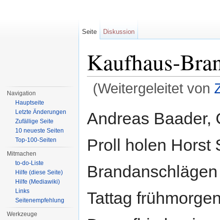
Seite
Diskussion
Kaufhaus-Bran
(Weitergeleitet von
Navigation
Wechseln zu:
Navigation
,
Suche
Hauptseite
Letzte Änderungen
Andreas Baader, 
Zufällige Seite
10 neueste Seiten
Proll holen Horst
Top-100-Seiten
Mitmachen
to-do-Liste
Brandanschlägen
Hilfe (diese Seite)
Hilfe (Mediawiki)
Links
Tattag frühmorge
Seitenempfehlung
Werkzeuge