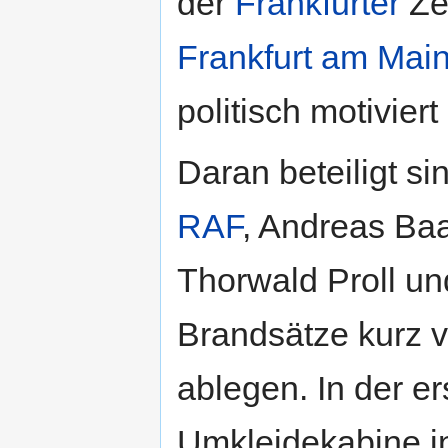
der
Frankfurter
Zei
Frankfurt am Mai
politisch motiviert 
Daran beteiligt s
RAF
, Andreas Ba
Thorwald Proll un
Brandsätze kurz 
ablegen. In der e
Umkleidekabine in