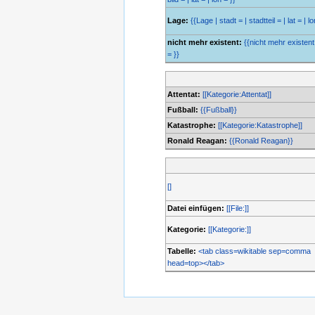
Lage:
{{Lage | stadt = | stadtteil = | lat = | lo
nicht mehr existent:
{{nicht mehr existent 
= }}
Attentat:
[[Kategorie:Attentat]]
Fußball:
{{Fußball}}
Katastrophe:
[[Kategorie:Katastrophe]]
Ronald Reagan:
{{Ronald Reagan}}
[]
Datei einfügen:
[[File:]]
Kategorie:
[[Kategorie:]]
Tabelle:
<tab class=wikitable sep=comma
head=top></tab>