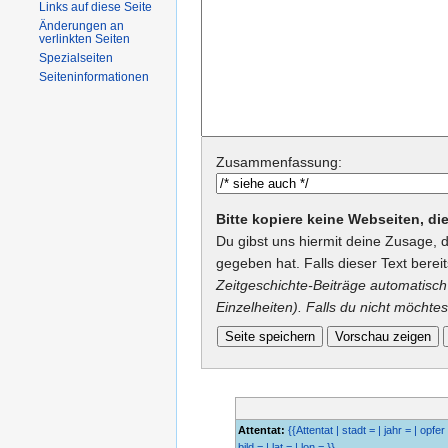
Links auf diese Seite
Änderungen an
verlinkten Seiten
Spezialseiten
Seiteninformationen
Zusammenfassung:
Bitte kopiere keine Webseiten, d
Du gibst uns hiermit deine Zusage, 
gegeben hat. Falls dieser Text berei
Zeitgeschichte-Beiträge automatisch 
Einzelheiten). Falls du nicht möchtes
Attentat:
{{Attentat | stadt = | jahr = | opfer 
bild = | lat = | lon = }}