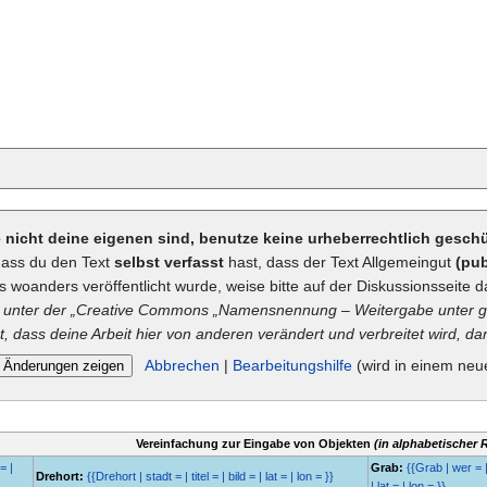
ie nicht deine eigenen sind, benutze keine urheberrechtlich gesc
dass du den Text
selbst verfasst
hast, dass der Text Allgemeingut
(pub
ts woanders veröffentlicht wurde, weise bitte auf der Diskussionsseite d
unter der „
Creative Commons
„Namensnennung – Weitergabe unter gl
t, dass deine Arbeit hier von anderen verändert und verbreitet wird, dan
Abbrechen
|
Bearbeitungshilfe
(wird in einem neu
Vereinfachung zur Eingabe von Objekten
(in alphabetischer 
= |
Grab:
{{Grab | wer = |
Drehort:
{{Drehort | stadt = | titel = | bild = | lat = | lon = }}
| lat = | lon = }}