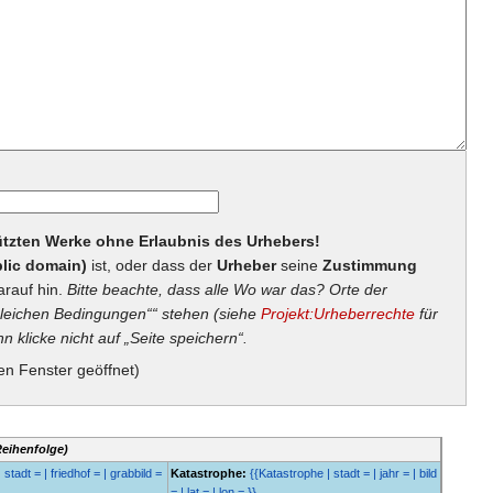
hützten Werke ohne Erlaubnis des Urhebers!
lic domain)
ist, oder dass der
Urheber
seine
Zustimmung
arauf hin.
Bitte beachte, dass alle Wo war das? Orte der
eichen Bedingungen““ stehen (siehe
Projekt:Urheberrechte
für
n klicke nicht auf „Seite speichern“.
en Fenster geöffnet)
Reihenfolge)
 stadt = | friedhof = | grabbild =
Katastrophe:
{{Katastrophe | stadt = | jahr = | bild
= | lat = | lon = }}