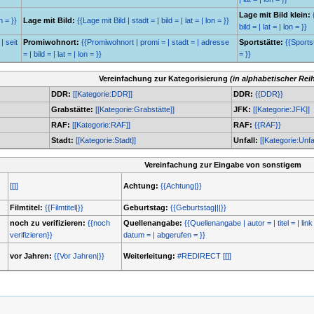
Lage mit Bild klein:
n = }}
Lage mit Bild:
{{Lage mit Bild | stadt = | bild = | lat = | lon = }}
bild = | lat = | lon = }}
| seit
Promiwohnort:
{{Promiwohnort | promi = | stadt = | adresse
Sportstätte:
{{Sportstä
= | bild = | lat = | lon = }}
= }}
Vereinfachung zur Kategorisierung
(in alphabetischer Rei
DDR:
[[Kategorie:DDR]]
DDR:
{{DDR}}
Grabstätte:
[[Kategorie:Grabstätte]]
JFK:
[[Kategorie:JFK]]
RAF:
[[Kategorie:RAF]]
RAF:
{{RAF}}
Stadt:
[[Kategorie:Stadt]]
Unfall:
[[Kategorie:Unfal
Vereinfachung zur Eingabe von sonstigem
[[]]
Achtung:
{{Achtung|}}
Filmtitel:
{{Filmtitel|}}
Geburtstag:
{{Geburtstag|||}}
noch zu verifizieren:
{{noch
Quellenangabe:
{{Quellenangabe | autor = | titel = | link 
verifizieren}}
datum = | abgerufen = }}
vor Jahren:
{{Vor Jahren|}}
Weiterleitung:
#REDIRECT [[]]