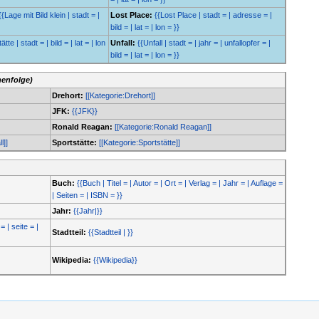
{{Lage mit Bild klein | stadt = |
Lost Place:
{{Lost Place | stadt = | adresse = |
bild = | lat = | lon = }}
tte | stadt = | bild = | lat = | lon
Unfall:
{{Unfall | stadt = | jahr = | unfallopfer = |
bild = | lat = | lon = }}
henfolge)
Drehort:
[[Kategorie:Drehort]]
JFK:
{{JFK}}
Ronald Reagan:
[[Kategorie:Ronald Reagan]]
l]]
Sportstätte:
[[Kategorie:Sportstätte]]
Buch:
{{Buch | Titel = | Autor = | Ort = | Verlag = | Jahr = | Auflage =
| Seiten = | ISBN = }}
Jahr:
{{Jahr|}}
= | seite = |
Stadtteil:
{{Stadtteil | }}
Wikipedia:
{{Wikipedia}}