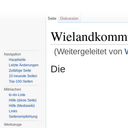
Seite
Diskussion
Wielandkomm
(Weitergeleitet von
Navigation
Wechseln zu:
Navigation
,
Suche
Hauptseite
Letzte Änderungen
Die
Zufällige Seite
10 neueste Seiten
Top-100-Seiten
Mitmachen
to-do-Liste
Hilfe (diese Seite)
Hilfe (Mediawiki)
Links
Seitenempfehlung
Werkzeuge