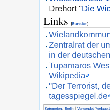
Drehort "
Die Wi
Links
[
Bearbeiten
]
Wielandkommune
Zentralrat der 
in der deutsche
Tupamaros West-
Wikipedia
"Der Terrorist, d
tagesspiegel.de
Kategorien
:
Berlin
Verwendet "Vorlage:L