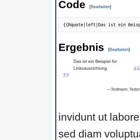
Code
[
Bearbeiten
]
{{Rquote|left|Das ist ein Beis
Ergebnis
[
Bearbeiten
]
Das ist ein Beispiel für
„
Linksausrichtung
—Testmann, Testor
invidunt ut labor
sed diam voluptua