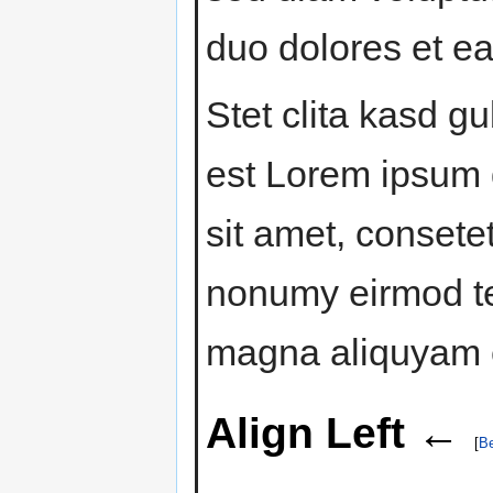
duo dolores et e
Stet clita kasd g
est Lorem ipsum 
sit amet, consete
nonumy eirmod te
magna aliquyam e
Align Left ←
[
Be