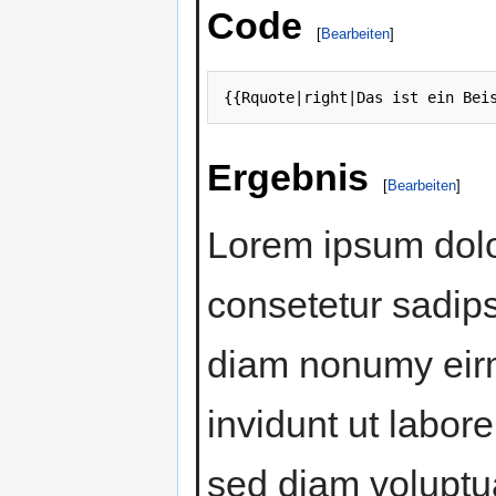
Code
[
Bearbeiten
]
{{Rquote|right|Das ist ein Bei
Ergebnis
[
Bearbeiten
]
Lorem ipsum dolo
consetetur sadipsc
diam nonumy eir
invidunt ut labor
sed diam voluptua