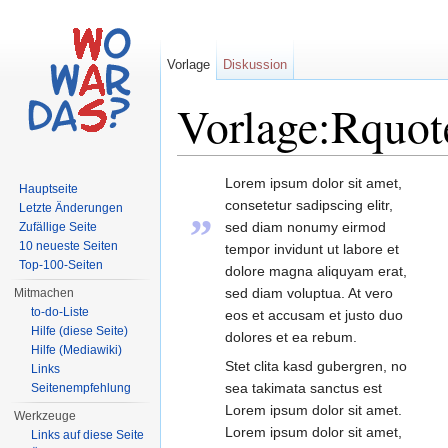
Vorlage
Diskussion
Vorlage:Rquot
Wechseln zu:
Navigation
,
Suche
Lorem ipsum dolor sit amet,
Hauptseite
„
consetetur sadipscing elitr,
Letzte Änderungen
sed diam nonumy eirmod
Zufällige Seite
10 neueste Seiten
tempor invidunt ut labore et
Top-100-Seiten
dolore magna aliquyam erat,
sed diam voluptua. At vero
Mitmachen
to-do-Liste
eos et accusam et justo duo
Hilfe (diese Seite)
dolores et ea rebum.
Hilfe (Mediawiki)
Stet clita kasd gubergren, no
Links
sea takimata sanctus est
Seitenempfehlung
Lorem ipsum dolor sit amet.
Werkzeuge
Lorem ipsum dolor sit amet,
Links auf diese Seite