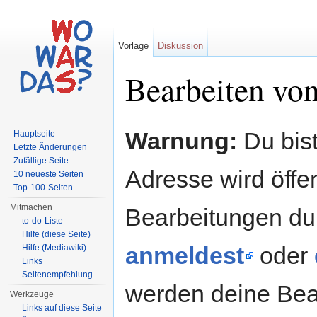
Vorlage
Diskussion
Bearbeiten vo
Wechseln zu:
Navigation
,
Suche
Warnung:
Du bist
Hauptseite
Letzte Änderungen
Zufällige Seite
Adresse wird öffent
10 neueste Seiten
Top-100-Seiten
Mitmachen
Bearbeitungen du
to-do-Liste
Hilfe (diese Seite)
anmeldest
oder
Hilfe (Mediawiki)
Links
Seitenempfehlung
werden deine Be
Werkzeuge
Links auf diese Seite