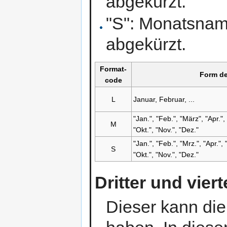
abgekürzt.
"S": Monatsname
abgekürzt.
Format­
Form d
code
L
Januar, Februar, ...
"Jan.", "Feb.", "März", "Apr.", 
M
"Okt.", "Nov.", "Dez."
"Jan.", "Feb.", "Mrz.", "Apr.", 
S
"Okt.", "Nov.", "Dez."
Dritter und vie
Dieser kann die