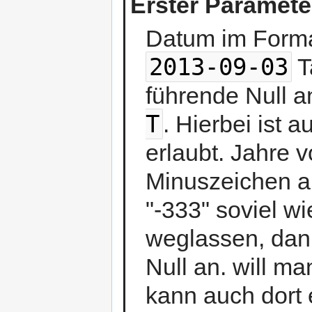
Erster Paramete
Datum im Form
2013-09-03
T
führende Null 
T
. Hierbei ist a
erlaubt. Jahre v
Minuszeichen a
"-333" soviel w
weglassen, dan
Null an. will m
kann auch dort