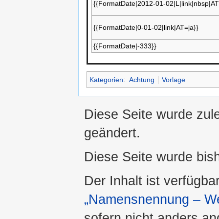
{{FormatDate|2012-01-02|L|link|nbsp|AT
{{FormatDate|0-01-02|link|AT=ja}}
{{FormatDate|-333}}
Kategorien
:
Achtung
Vorlage
Diese Seite wurde zul
geändert.
Diese Seite wurde bis
Der Inhalt ist verfügba
„Namensnennung – Wei
sofern nicht anders a