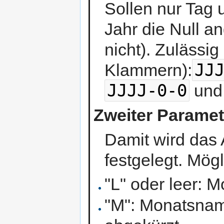
Sollen nur Tag 
Jahr die Null a
nicht). Zulässig
JJ
Klammern):
JJJJ-0-0
un
Zweiter Paramet
Damit wird das
festgelegt. Mög
"L" oder leer: 
"M": Monatsnam