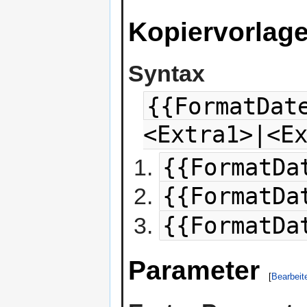
Kopiervorlag
Syntax
{{FormatDat
<Extra1>|<E
{{FormatDa
{{FormatDa
{{FormatDa
Parameter
[
Bearbeit