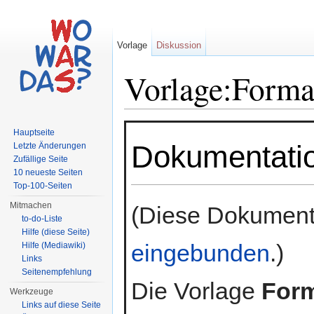
Vorlage
Diskussion
Vorlage:Forma
Wechseln zu:
Navigation
,
Suche
Hauptseite
Dokumentati
Letzte Änderungen
Zufällige Seite
10 neueste Seiten
Top-100-Seiten
Mitmachen
(Diese Dokument
to-do-Liste
Hilfe (diese Seite)
eingebunden
.)
Hilfe (Mediawiki)
Links
Seitenempfehlung
Die Vorlage
For
Werkzeuge
Links auf diese Seite