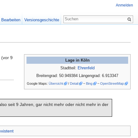
Anmelden
Bearbeiten
Versionsgeschichte
(vor 9
Lage in Köln
Stadtteil:
Ehrenfeld
Breitengrad: 50.949384 Längengrad: 6.913347
Google Maps:
Übersicht
/
Detail
~
Bing
~
OpenStreetMap
 also seit 9 Jahren, gar nicht mehr oder nicht mehr in der
xistent