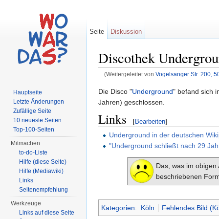
Seite
Diskussion
Discothek Undergro
(Weitergeleitet von
Vogelsanger Str. 200, 
Wechseln zu:
Navigation
,
Suche
Die Disco "
Underground
" befand sich 
Hauptseite
Jahren) geschlossen.
Letzte Änderungen
Zufällige Seite
Links
10 neueste Seiten
[
Bearbeiten
]
Top-100-Seiten
Underground in der deutschen Wik
Mitmachen
"Underground schließt nach 29 Jah
to-do-Liste
Hilfe (diese Seite)
Das, was im obigen A
Hilfe (Mediawiki)
beschriebenen Form
Links
Seitenempfehlung
Werkzeuge
Kategorien
:
Köln
Fehlendes Bild (Kö
Links auf diese Seite