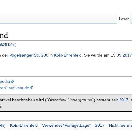
Lesen
und
50825 Köln
)
in der
Vogelsanger Str. 200
in
Köln
-
Ehrenfeld
. Sie wurde am 15.09.
2017
ipedia
ren" auf ksta.de
rtikel beschrieben wird ("
Discothek Underground
") besteht seit
2017
,
.
ln)
Köln-Ehrenfeld
Verwendet "Vorlage:Lage"
2017
Nicht mehr e